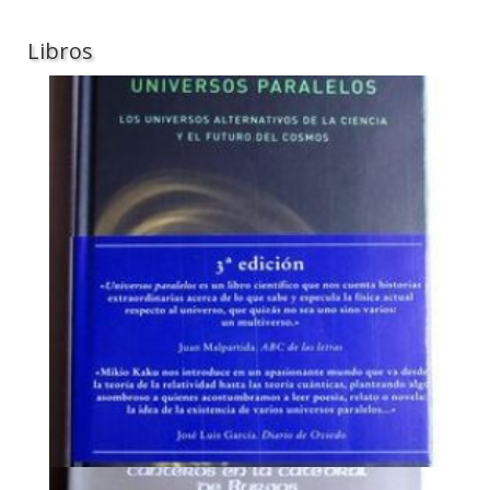
Libros
Anterior
Sigui